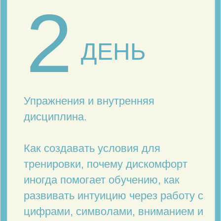
М.с. Норбеков
, что Вы ищете снаружи —
« Всё
.
внутри
давно лежит
Просто Вы там давно не прибирались».
Мирзакарим НОРБЕКОВ