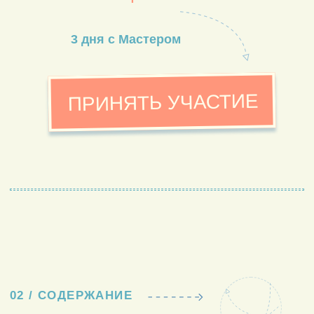
другие снова возвращают в тот же круг.
Почему мысли иногда становятся
тяжестью, а иногда открывают дорогу.
Почему в одной жизни совпадения
проходят мимо, а в другой —
складываются в рисунок.
Почему внутреннее знание человек слышит
редко, даже когда уверен, что давно его
ищет.
01
ИНТУИЦИЯ
…знание, которое приходит раньше
мысли и не нуждается в