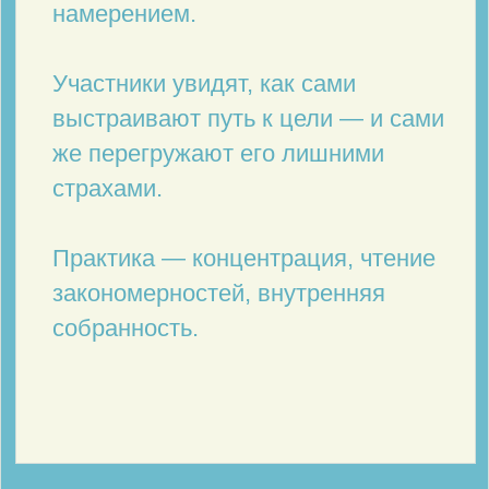
Оплата КУРСА
«Язык Творца»
30 июня - 2 июля / 19:00
+ Запись на 6 месяцев
111 USD
7 900 руб.
Для оплаты в тенге, сумах или др валюте напишите, пожалуйста,
администратору курса:
@centermsn