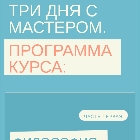
Упражнения и внутренняя
дисциплина.
Как создавать условия для
тренировки, почему дискомфорт
иногда помогает обучению, как
развивать интуицию через работу с
цифрами, символами, вниманием и
намерением.
Участники увидят, как сами
выстраивают путь к цели — и сами
же перегружают его лишними
страхами.
Практика — концентрация, чтение
закономерностей, внутренняя
собранность.