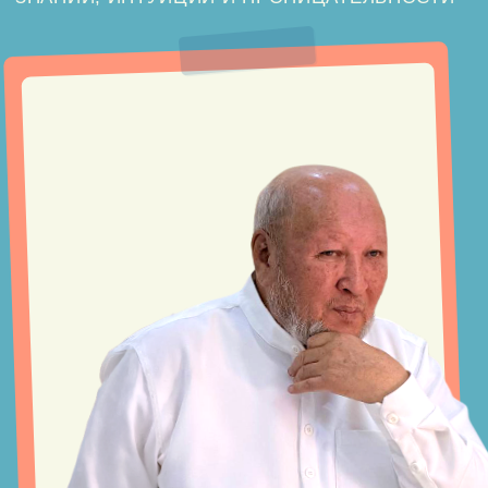
М.с. Норбеков - Мастер
«Закон простой: либо Вы видите
закономерности — либо называете
их судьбой и плывёте дальше»
Однажды привычных