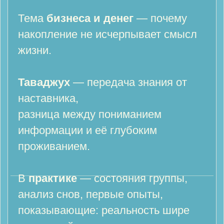
которая выходит за пределы пяти
чувств и опирается на весь
внутренний опыт человека.
Разница между караматом
(чудом, принадлежащим
Высшему) и личными
достижениями.
Очищение от гордыни и
тщеславия.
В практике — язык Творца,
раскрывающийся через любовь,
благодарность и безмолвие.
Итог дня — запредельная
ясность, присутствие, внутренняя
точность.