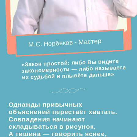
объяснений перестаёт хватать.
Совпадения начинают
складываться в рисунок.
А тишина — говорить яснее,
чем слова.
ПРИНЯТЬ УЧАСТИЕ
ВОТ ЧТО ОТКРЫВАЕТСЯ, КОГДА
ПЕРЕСТАЁШЬ ОБЪЯСНЯТЬ
И
НАЧИНАЕШЬ СЛЫШАТЬ
Именно этому посвящён новый курс Мастера —
«ЯЗЫК ТВОРЦА».
3 дня с Мастером