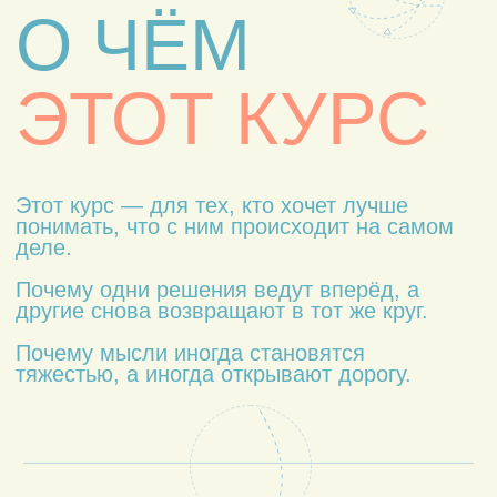
доказательствах.
02
НАМЕРЕНИЕ
...сила, которая создаёт путь, а не
выпрашивает его у жизни.
03
ФАРАСАТ
Проницательность
…взгляд, идущий дальше пяти
чувств.