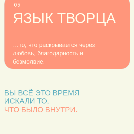
Переоценка привычных ценностей и
разбор того, как работает сознание.
Тема
бизнеса и денег
— почему
накопление не исчерпывает смысл
жизни.
Таваджух
— передача знания от
наставника,
разница между пониманием
информации и её глубоким
проживанием.
В
практике
— состояния группы,
анализ снов, первые опыты,
показывающие: реальность шире